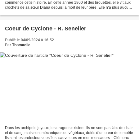
commence cette histoire. En cette année 1800 et des brouettes, elle vit aux
crochets de sa sœur Diana depuis la mort de leur père. Elle n’a plus aucune
ambition dans sa vie et...
Coeur de Cyclone - R. Senelier
Publié le 04/09/2024 à 16:52
Par
Thomaelle
Dans les archipels-joyaux, les dragons existent. Ils ne sont pas faits de chair
et de sang, mais sont mécaniques ou végétaux, dotés d’un cœur de tempête.
Ils sont les protecteurs des îles, sauveteurs en mer, messagers... Clémence