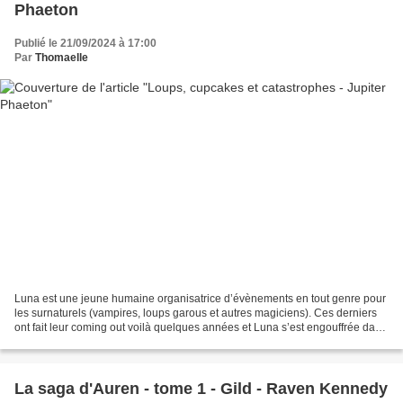
Phaeton
Publié le 21/09/2024 à 17:00
Par
Thomaelle
Luna est une jeune humaine organisatrice d’évènements en tout genre pour
les surnaturels (vampires, loups garous et autres magiciens). Ces derniers
ont fait leur coming out voilà quelques années et Luna s’est engouffrée dans
la brèche pour travailler...
La saga d'Auren - tome 1 - Gild - Raven Kennedy