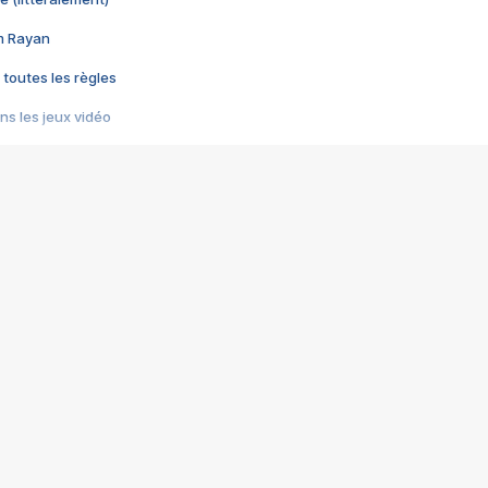
im Rayan
 toutes les règles
s les jeux vidéo
us choquant de Rockstar ? - Le scandale BULLY
e plus moche de Steam
du RÊVE tourne au CAUCHEMAR
pendant 8 heures
it… à tort
umiliés par un jeu vidéo
ire - Final Fantasy 8
ti un empire - Age of Empires
story DOFUS