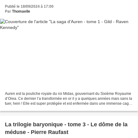
Publié le 18/09/2024 à 17:00
Par
Thomaelle
Auren est la pouliche royale du roi Midas, gouvernant du Sixième Royaume
d’Orea. Ce dernier l’a transformée en or il y a quelques années mais sans la
tuer, hein ! Elle est super protégée et est enfermée dans une immense cage
dorée. Elle attend que le...
La trilogie baryonique - tome 3 - Le dôme de la
méduse - Pierre Raufast